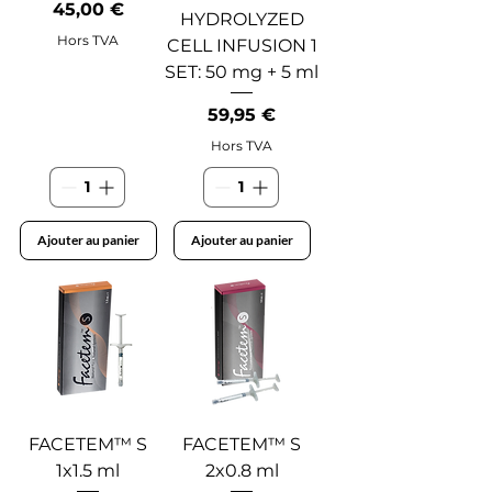
Prix
45,00 €
HYDROLYZED
Hors TVA
CELL INFUSION 1
SET: 50 mg + 5 ml
Prix
59,95 €
Hors TVA
Ajouter au panier
Ajouter au panier
FACETEM™ S
FACETEM™ S
1x1.5 ml
2x0.8 ml