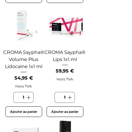
CROMA Saypha®
CROMA Saypha®
Volume Plus
Lips 1x1 ml
Lidocaine 1x1 ml
Prix
59,95 €
Prix
54,95 €
Hors TVA
Hors TVA
Ajouter au panier
Ajouter au panier