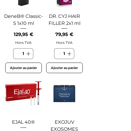
DeneB® Classic-
DR. CYJ HAIR
S 1x10 ml
FILLER 2x1 ml
Prix
Prix
129,95 €
79,95 €
Hors TVA
Hors TVA
Ajouter au panier
Ajouter au panier
EJAL 40®
EXOJUV
EXOSOMES