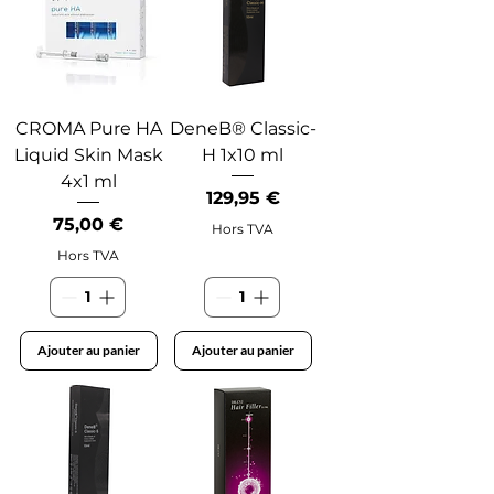
CROMA Pure HA
DeneB® Classic-
Liquid Skin Mask
H 1x10 ml
4x1 ml
Prix
129,95 €
Prix
75,00 €
Hors TVA
Hors TVA
Ajouter au panier
Ajouter au panier