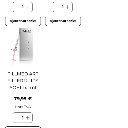
Ajouter au panier
Ajouter au panier
FILLMED ART
FILLER® LIPS
SOFT 1x1 ml
Prix
79,95 €
Hors TVA