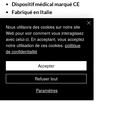
Dispositif médical marqué CE
Fabriqué en Italie
Produit conformément aux
Nous utilisons des cookies sur notre site
normes européennes de qualité
Web pour voir comment vous interagissez
applicables aux dispositifs
avec celui-ci. En acceptant, vous acceptez
médicaux
notre utilisation de ces cookies.
politique
Conforme au Règlement (UE)
de confidentialité
2017/745 (MDR)
Accepter
Réservé à un Usage Professionnel :
Refuser tout
Paramètres
En tant que distributeur de confiance
dans le domaine de la médecine
esthétique,
Aesthisave®
souligne
que tous ses produits sont
exclusivement destinés à un usage
professionnel.