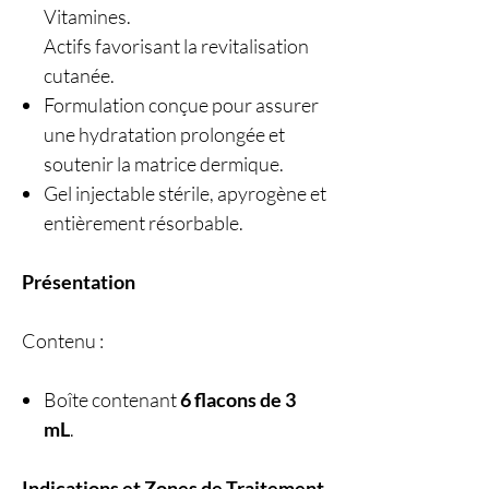
Vitamines.
Actifs favorisant la revitalisation
cutanée.
Formulation conçue pour assurer
une hydratation prolongée et
soutenir la matrice dermique.
Gel injectable stérile, apyrogène et
entièrement résorbable.
Présentation
Contenu :
Boîte contenant
6 flacons de 3
mL
.
Indications et Zones de Traitement