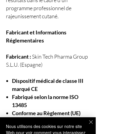
résultats dans le cadre d'un
programme professionnel de
rajeunissement cutané.
Fabricant et Informations
Réglementaires
Fabricant :
Skin Tech Pharma Group
S.L.U. (Espagne)
Dispositif médical de classe III
marqué CE
Fabriqué selon la norme ISO
13485
Conforme au Règlement (UE)
2017/745 (MDR)
Nous utilisons des cookies sur notre site
Distribution autorisée par
Web pour voir comment vous interagissez