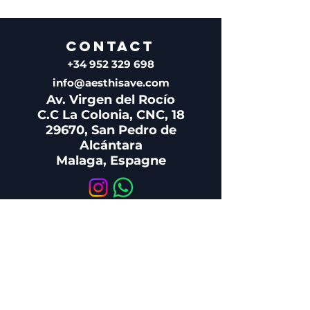
CONTACT
+34 952 329 698
info@aesthisave.com
Av. Virgen del Rocío
C.C La Colonia, CNC, 18
29670, San Pedro de
Alcántara
Malaga, Espagne
SERVICE CLIENTÈLE
+34 650 810 249
sales@aesthisave.com
Du lundi au vendredi :