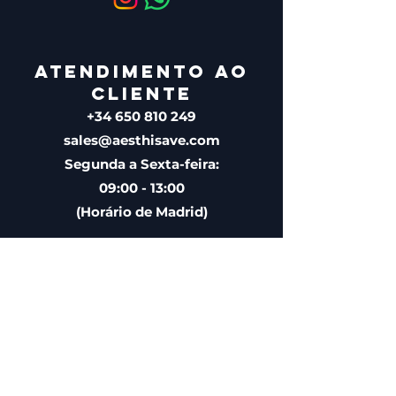
ATENDIMENTO AO
CLIENTE
+34 650 810 249
sales@aesthisave.com
Segunda a Sexta-feira:
09:00 - 13:00
(Horário de Madrid)
CORPORATIVA
AESTHISAVE SPAIN S.L
NIF (Número de Identificação
Fiscal) da UE: ESB10896686
Distribuidor de produtos
médicos licenciado e