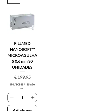
FILLMED
NANOSOFT™
MICROAGULHA
S 0,6 mm 30
UNIDADES
Preço
€ 199,95
IPI / ICMS / ISS não
incl.
Adicionar