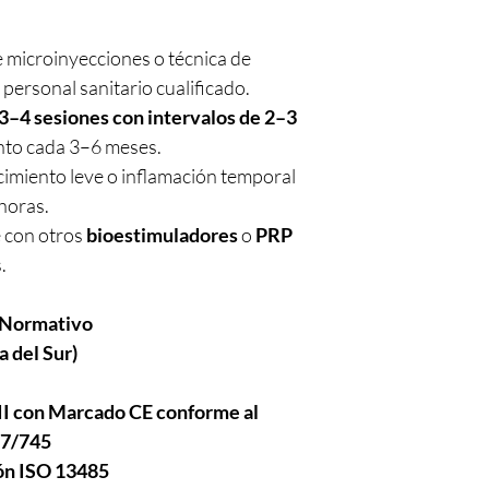
microinyecciones o técnica de
personal sanitario cualificado.
3–4 sesiones con intervalos de 2–3
nto cada 3–6 meses.
imiento leve o inflamación temporal
horas.
 con otros
bioestimuladores
o
PRP
.
 Normativo
 del Sur)
III con Marcado CE conforme al
17/745
ión ISO 13485