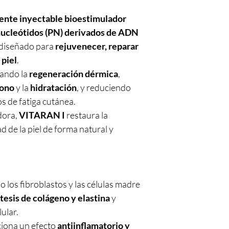
ente inyectable bioestimulador
nucleótidos (PN) derivados de ADN
 diseñado para
rejuvenecer, reparar
 piel
.
lando la
regeneración dérmica
,
tono
y la
hidratación
, y reduciendo
s de fatiga cutánea.
dora,
VITARAN I
restaura la
d de la piel de forma natural y
 los fibroblastos y las células madre
ntesis de colágeno y elastina
y
ular.
iona un efecto
antiinflamatorio y