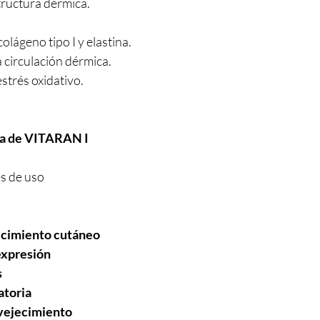
tructura dérmica.
olágeno tipo I y elastina.
 circulación dérmica.
estrés oxidativo.
ada de VITARAN I
es de uso
ecimiento cutáneo
 expresión
s
atoria
nvejecimiento