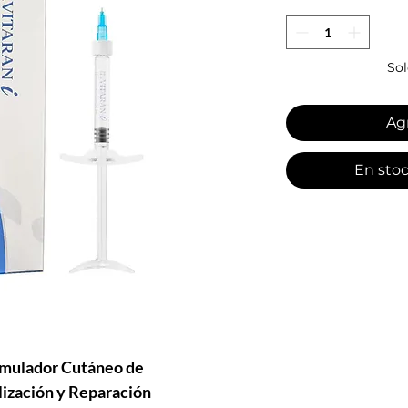
Sol
Agr
En sto
imulador Cutáneo de
lización y Reparación