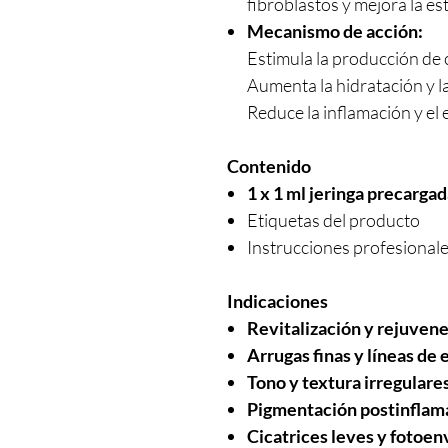
fibroblastos y mejora la es
Mecanismo de acción:
Estimula la producción de c
Aumenta la hidratación y la
Reduce la inflamación y el 
Contenido
1 x 1 ml jeringa precarg
Etiquetas del producto
Instrucciones profesional
Indicaciones
Revitalización y rejuven
Arrugas finas y líneas de
Tono y textura irregulare
Pigmentación postinflam
Cicatrices leves y fotoe