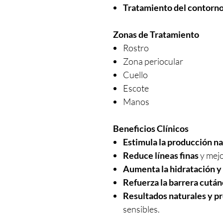
Tratamiento del contorno
Zonas de Tratamiento
Rostro
Zona periocular
Cuello
Escote
Manos
Beneficios Clínicos
Estimula la producción na
Reduce líneas finas
y mejo
Aumenta la hidratación y
Refuerza la barrera cutá
Resultados naturales y p
sensibles.