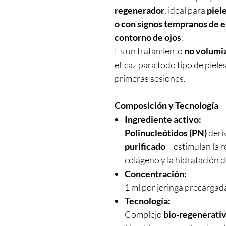
regenerador
, ideal para
piel
o con signos tempranos de 
contorno de ojos
.
Es un tratamiento
no volumi
eficaz para todo tipo de piele
primeras sesiones.
Composición y Tecnología
Ingrediente activo:
Polinucleótidos (PN)
deri
purificado
– estimulan la r
colágeno y la hidratación 
Concentración:
1 ml por jeringa precargada
Tecnología:
Complejo
bio-regenerati