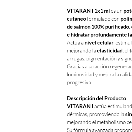
VITARAN I 1x1 ml
es un
pot
cutáneo
formulado con
poli
de salmón 100% purificado
,
e hidratar profundamente la
Actúa a
nivel celular
, estimu
mejorando la
elasticidad
, el
arrugas, pigmentación y signo
Gracias a su acción regenera
luminosidad y mejora la calida
progresiva.
Descripción del Producto
VITARAN I
actúa estimulando
dérmicas, promoviendo la
sí
mejorando el metabolismo cel
Su fórmula avanzada proporc