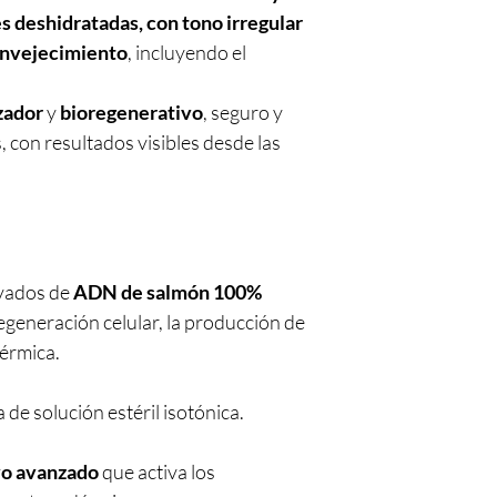
es deshidratadas, con tono irregular
envejecimiento
, incluyendo el
zador
y
bioregenerativo
, seguro y
s, con resultados visibles desde las
vados de
ADN de salmón 100%
egeneración celular, la producción de
dérmica.
 de solución estéril isotónica.
vo avanzado
que activa los