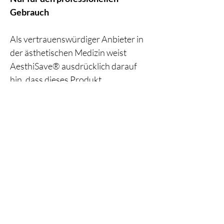
Gebrauch
Als vertrauenswürdiger Anbieter in
der ästhetischen Medizin weist
AesthiSave® ausdrücklich darauf
hin, dass dieses Produkt
ausschließlich für die Anwendung
durch qualifiziertes medizinisches
Fachpersonal bestimmt ist.
Die Anwendung darf nur durch
entsprechend geschulte und
medizinisch ausgebildete Fachkräfte
erfolgen, um höchste Standards in
Bezug auf Sicherheit, Präzision und
Patientenversorgung zu