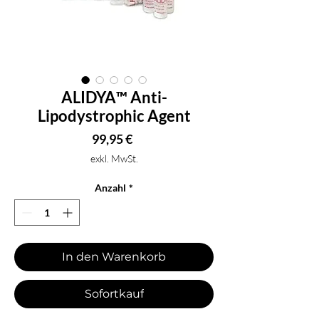
ALIDYA™ Anti-
Lipodystrophic Agent
Preis
99,95 €
exkl. MwSt.
Anzahl
*
In den Warenkorb
Sofortkauf