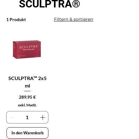
SCULPTRA®
Filtern & sortieren
1 Produkt
SCULPTRA™ 2x5
ml
Preis
289,95 €
exkl. MwSt.
In den Warenkorb