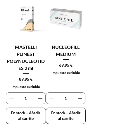
MASTELLI
NUCLEOFILL
PLINEST
MEDIUM
POLYNUCLEOTID
Precio
69,95 €
ES 2 ml
Impuesto excluido
Precio
89,95 €
Impuesto excluido
En stock – Añadir
En stock – Añadir
al carrito
al carrito