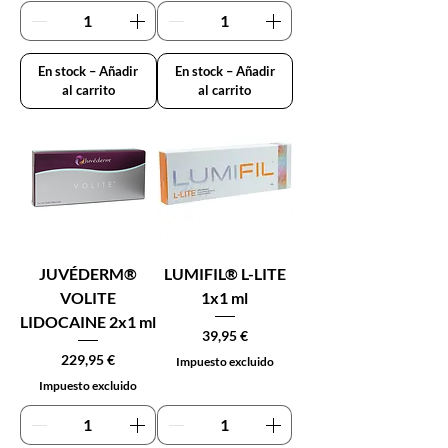
En stock – Añadir
En stock – Añadir
al carrito
al carrito
JUVÉDERM®
LUMIFIL® L-LITE
VOLITE
1x1 ml
LIDOCAINE 2x1 ml
Precio
39,95 €
Precio
229,95 €
Impuesto excluido
Impuesto excluido