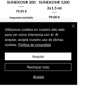
SUNEKOS® 200
SUNEKOS® 1200
2x1.5 ml
Precio
79,95 €
Precio
99,00 €
Impuesto excluido
Impuesto excluido
Utilizamos cookies en nuestro sitio web
para ver cómo interactúa con él. Al
aceptar, acepta nuestro uso de dichas
cookies.
Política de privacidad
En stock – Añadir
En stock – Añadir
al carrito
al carrito
Aceptar
Rechazar todo
Ajustes
SUNEKOS®
TEOXANE
PERFORMA 2x3.5
TEOSYAL
ml
PURESENSE