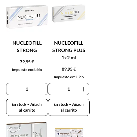
NUCLEOFILL
NUCLEOFILL
STRONG
STRONG PLUS
1x2 ml
Precio
79,95 €
Precio
89,95 €
Impuesto excluido
Impuesto excluido
En stock – Añadir
En stock – Añadir
al carrito
al carrito