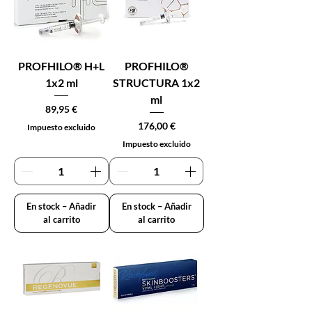
PROFHILO® H+L
PROFHILO®
1x2 ml
STRUCTURA 1x2
ml
Precio
89,95 €
Precio
176,00 €
Impuesto excluido
Impuesto excluido
En stock – Añadir
En stock – Añadir
al carrito
al carrito