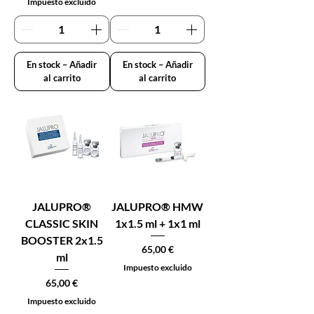
Impuesto excluido
En stock – Añadir
En stock – Añadir
al carrito
al carrito
JALUPRO®
JALUPRO® HMW
CLASSIC SKIN
1x1.5 ml + 1x1 ml
BOOSTER 2x1.5
Precio
65,00 €
ml
Impuesto excluido
Precio
65,00 €
Impuesto excluido