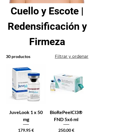
Cuello y Escote |
Redensificación y
Firmeza
Filtrar y ordenar
30 productos
JuveLook 1 x 50
BioRePeelCl3®
mg
FND 5x6 ml
Precio
Precio
179,95 €
250,00 €