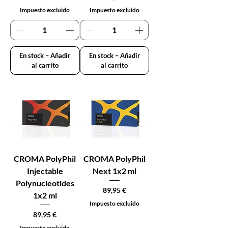
Impuesto excluido
Impuesto excluido
En stock – Añadir
En stock – Añadir
al carrito
al carrito
CROMA PolyPhil
CROMA PolyPhil
Injectable
Next 1x2 ml
Polynucleotides
Precio
89,95 €
1x2 ml
Impuesto excluido
Precio
89,95 €
Impuesto excluido