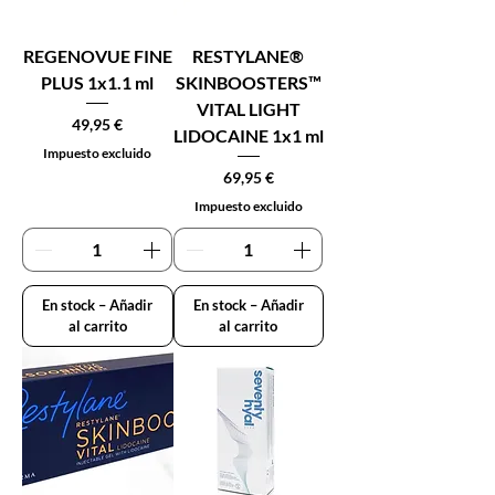
REGENOVUE FINE
RESTYLANE®
PLUS 1x1.1 ml
SKINBOOSTERS™
VITAL LIGHT
Precio
49,95 €
LIDOCAINE 1x1 ml
Impuesto excluido
Precio
69,95 €
Impuesto excluido
En stock – Añadir
En stock – Añadir
al carrito
al carrito