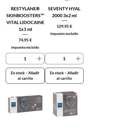
RESTYLANE®
SEVENTY HYAL
SKINBOOSTERS™
2000 3x2 ml
VITAL LIDOCAINE
Precio
129,95 €
1x1 ml
Impuesto excluido
Precio
74,95 €
Impuesto excluido
En stock – Añadir
En stock – Añadir
al carrito
al carrito