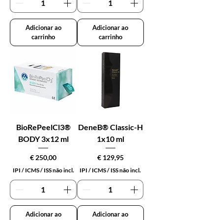
Adicionar ao
Adicionar ao
carrinho
carrinho
BioRePeelCl3®
DeneB® Classic-H
BODY 3x12 ml
1x10 ml
Preço
Preço
€ 250,00
€ 129,95
IPI / ICMS / ISS não incl.
IPI / ICMS / ISS não incl.
Adicionar ao
Adicionar ao