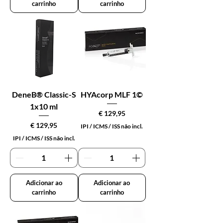
carrinho
carrinho
DeneB® Classic-S
HYAcorp MLF 1©
1x10 ml
Preço
€ 129,95
Preço
€ 129,95
IPI / ICMS / ISS não incl.
IPI / ICMS / ISS não incl.
Adicionar ao
Adicionar ao
carrinho
carrinho