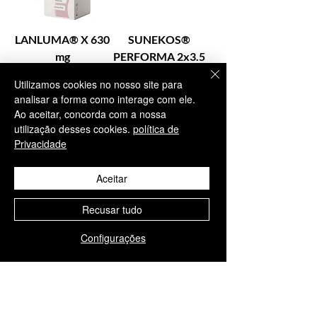
LANLUMA® X 630
SUNEKOS®
mg
PERFORMA 2x3.5
ml
Preço
Utilizamos cookies no nosso site para
€ 439,95
analisar a forma como interage com ele.
Preço
€ 110,00
IPI / ICMS / ISS não incl.
Ao aceitar, concorda com a nossa
IPI / ICMS / ISS não incl.
utilização desses cookies.
política de
Privacidade
Aceitar
Adicionar ao
Adicionar ao
carrinho
carrinho
Recusar tudo
Configurações
1
/
1