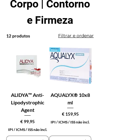
Corpo | Contorno
e Firmeza
Filtrar e ordenar
12 produtos
ALIDYA™ Anti-
AQUALYX® 10x8
Lipodystrophic
ml
Agent
Preço
€ 159,95
Preço
€ 99,95
IPI / ICMS / ISS não incl.
IPI / ICMS / ISS não incl.