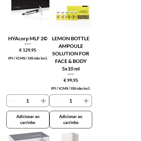
HYAcorp MLF 2©
LEMON BOTTLE
AMPOULE
Preço
€ 129,95
SOLUTION FOR
IPI / ICMS / ISS não incl.
FACE & BODY
5x10 ml
Preço
€ 99,95
IPI / ICMS / ISS não incl.
Adicionar ao
Adicionar ao
carrinho
carrinho