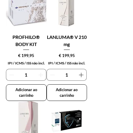
PROFHILO®
LANLUMA® V 210
BODY KIT
mg
Preço
Preço
€ 199,95
€ 199,95
IPI / ICMS / ISS não incl.
IPI / ICMS / ISS não incl.
Adicionar ao
Adicionar ao
carrinho
carrinho