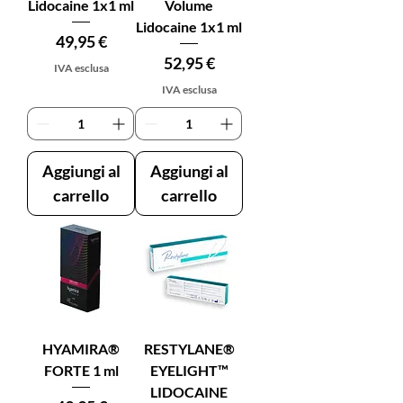
Lidocaine 1x1 ml
Volume
Lidocaine 1x1 ml
Prezzo
49,95 €
Prezzo
52,95 €
IVA esclusa
IVA esclusa
Aggiungi al
Aggiungi al
carrello
carrello
HYAMIRA®
RESTYLANE®
FORTE 1 ml
EYELIGHT™
LIDOCAINE