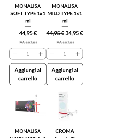
MONALISA
MONALISA
SOFT TYPE 1x1
MILD TYPE 1x1
ml
ml
Prezzo
Prezzo regolare
Prezzo scontato
44,95 €
44,95 €
34,95 €
IVA esclusa
IVA esclusa
Aggiungi al
Aggiungi al
carrello
carrello
MONALISA
CROMA