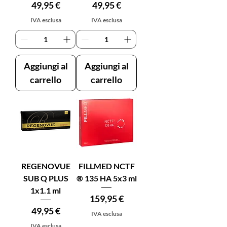
Prezzo
Prezzo
49,95 €
49,95 €
IVA esclusa
IVA esclusa
Aggiungi al
Aggiungi al
carrello
carrello
REGENOVUE
FILLMED NCTF
SUB Q PLUS
® 135 HA 5x3 ml
1x1.1 ml
Prezzo
159,95 €
Prezzo
49,95 €
IVA esclusa
IVA esclusa