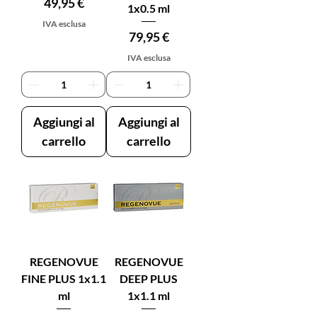
Prezzo
49,95 €
1x0.5 ml
IVA esclusa
Prezzo
79,95 €
IVA esclusa
Aggiungi al
Aggiungi al
carrello
carrello
REGENOVUE
REGENOVUE
FINE PLUS 1x1.1
DEEP PLUS
ml
1x1.1 ml