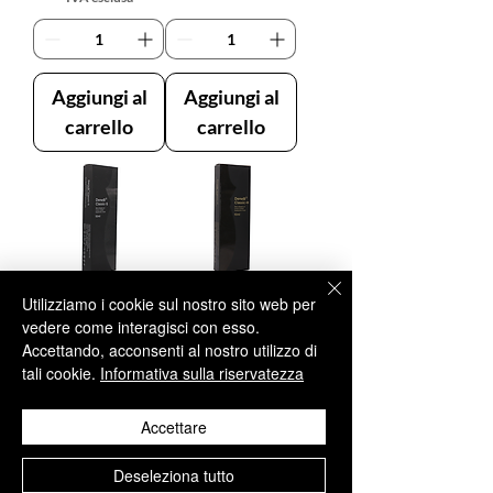
Aggiungi al
Aggiungi al
carrello
carrello
Utilizziamo i cookie sul nostro sito web per
DeneB® Classic-
DeneB® Classic-
vedere come interagisci con esso.
S 1x10 ml
H 1x10 ml
Accettando, acconsenti al nostro utilizzo di
tali cookie.
Informativa sulla riservatezza
Prezzo
Prezzo
129,95 €
129,95 €
IVA esclusa
IVA esclusa
Accettare
Deseleziona tutto