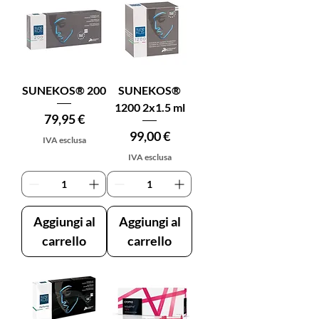
SUNEKOS® 200
SUNEKOS®
1200 2x1.5 ml
Prezzo
79,95 €
Prezzo
99,00 €
IVA esclusa
IVA esclusa
Aggiungi al
Aggiungi al
carrello
carrello