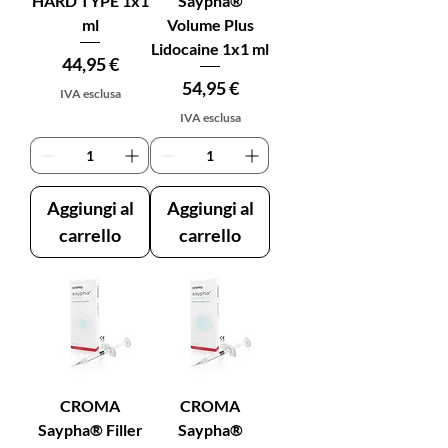
HARD TYPE 1x1
Saypha®
ml
Volume Plus
Lidocaine 1x1 ml
Prezzo
44,95 €
Prezzo
54,95 €
IVA esclusa
IVA esclusa
Aggiungi al
Aggiungi al
carrello
carrello
CROMA
CROMA
Saypha® Filler
Saypha®