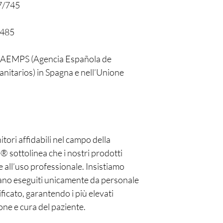
7/745
3485
on AEMPS (Agencia Española de
itarios) in Spagna e nell’Unione
nitori affidabili nel campo della
® sottolinea che i nostri prodotti
 all’uso professionale. Insistiamo
iano eseguiti unicamente da personale
icato, garantendo i più elevati
one e cura del paziente.