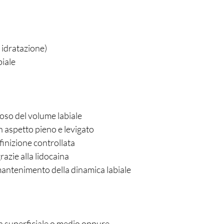
 idratazione)
biale
so del volume labiale
 aspetto pieno e levigato
finizione controllata
azie alla lidocaina
mantenimento della dinamica labiale
a superficiale o medio oppure