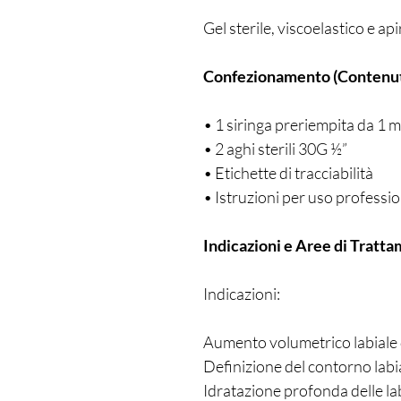
Gel sterile, viscoelastico e a
Confezionamento (Contenu
• 1 siringa preriempita da 1 m
• 2 aghi sterili 30G ½”
• Etichette di tracciabilità
• Istruzioni per uso professi
Indicazioni e Aree di Tratt
Indicazioni:
Aumento volumetrico labiale 
Definizione del contorno labi
Idratazione profonda delle l