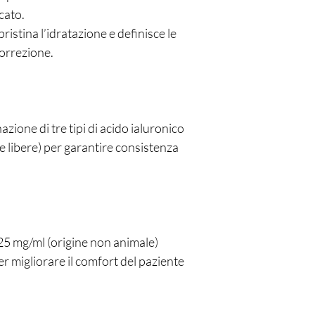
cato.
pristina l’idratazione e definisce le
correzione.
zione di tre tipi di acido ialuronico
e libere) per garantire consistenza
 25 mg/ml (origine non animale)
r migliorare il comfort del paziente