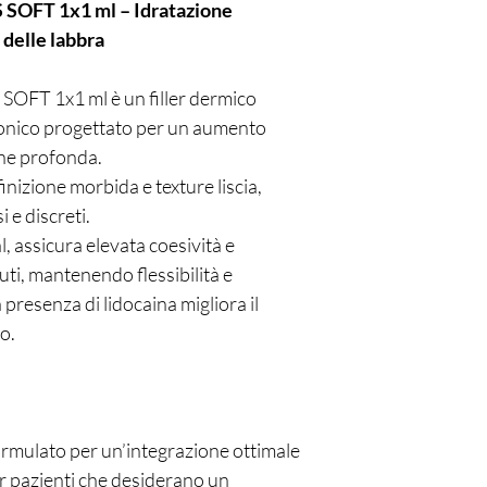
SOFT 1x1 ml – Idratazione
 delle labbra
FT 1x1 ml è un filler dermico
uronico progettato per un aumento
one profonda.
nizione morbida e texture liscia,
 e discreti.
l, assicura elevata coesività e
uti, mantenendo flessibilità e
presenza di lidocaina migliora il
o.
mulato per un’integrazione ottimale
per pazienti che desiderano un