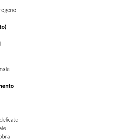
pirogeno
to)
l
onale
amento
delicato
ale
abbra