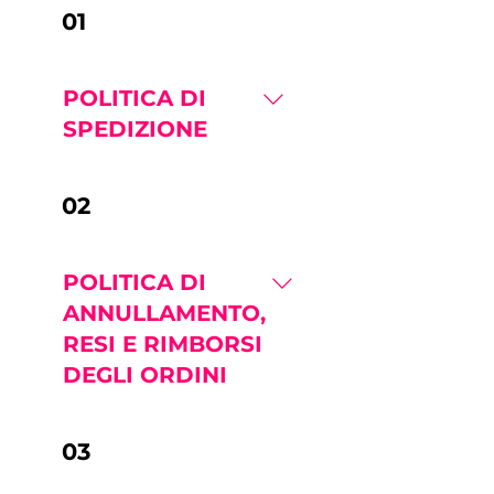
01
POLITICA DI
SPEDIZIONE
POLITICA DI
02
SPEDIZIONEBenv
enuti in
AesthiSave®
POLITICA DI
Spain.Ci
ANNULLAMENTO,
impegniamo a
RESI E RIMBORSI
offrirvi prodotti e
servizi di alta
DEGLI ORDINI
qualità. Vi
invitiamo a leggere
POLITICA DI
03
attentamente la
ANNULLAMENTO
nostra politica di
ORDINI, RESI E