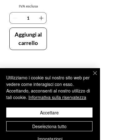
IVA esclusa
Aggiungi al
carrello
Utilizziamo i cookie sul nostro sito web per
1
/
1
vedere come interagisci con esso.
Accettando, acconsenti al nostro utilizzo di
tali cookie.
Informativa sulla riservatezza
CONTATTI
+34 952 329 698
Accettare
info@aesthisave.com
Deseleziona tutto
Av. Virgen del Rocío
C.C. La Colonia, CNC, 18
Impostazioni