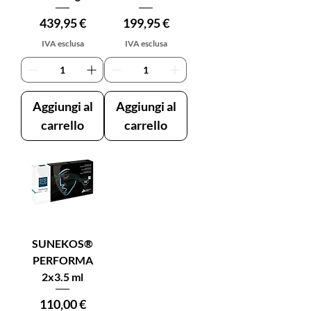
Prezzo
Prezzo
439,95 €
199,95 €
IVA esclusa
IVA esclusa
Aggiungi al
Aggiungi al
carrello
carrello
SUNEKOS®
PERFORMA
2x3.5 ml
Prezzo
110,00 €