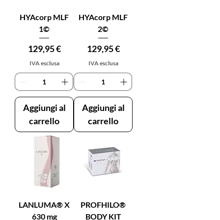
HYAcorp MLF
HYAcorp MLF
1©
2©
Prezzo
Prezzo
129,95 €
129,95 €
IVA esclusa
IVA esclusa
Aggiungi al
Aggiungi al
carrello
carrello
LANLUMA® X
PROFHILO®
630 mg
BODY KIT