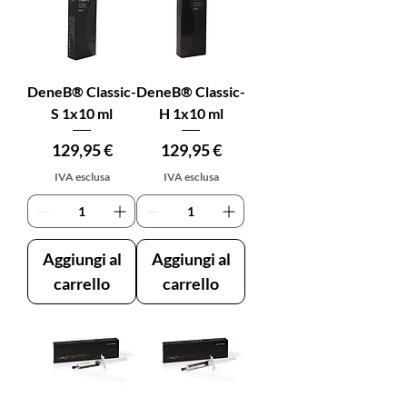
DeneB® Classic-
DeneB® Classic-
S 1x10 ml
H 1x10 ml
Prezzo
Prezzo
129,95 €
129,95 €
IVA esclusa
IVA esclusa
Aggiungi al
Aggiungi al
carrello
carrello