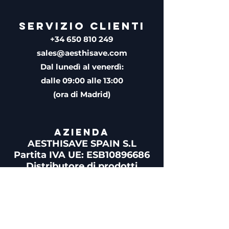
SERVIZIO CLIENTI
+34 650 810 249
sales@aesthisave.com
Dal lunedì al venerdì:
dalle 09:00 alle 13:00
(ora di Madrid)
AZIENDA
AESTHISAVE SPAIN S.L
Partita IVA UE: ESB10896686
Distributore di prodotti
medici autorizzato
dall'Agenzia Spagnola Per i
Medicinali e i Prodotti Sanitari
(AEMPS)