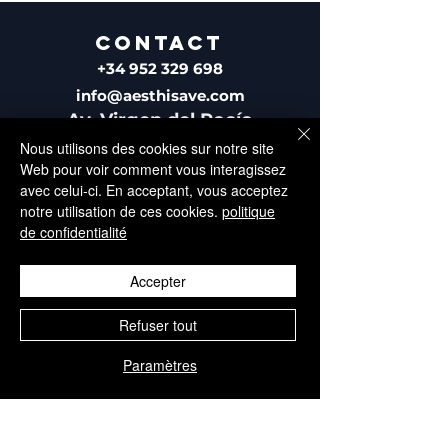
CONTACT
+34 952 329 698
info@aesthisave.com
Av. Virgen del Rocío
C.C La Colonia, CNC, 18
Nous utilisons des cookies sur notre site
29670, San Pedro de
Web pour voir comment vous interagissez
Alcántara
avec celui-ci. En acceptant, vous acceptez
Malaga, Espagne
notre utilisation de ces cookies.
politique
de confidentialité
Accepter
Refuser tout
SERVICE CLIENTÈLE
+34 650 810 249
Paramètres
sales@aesthisave.com
Du lundi au vendredi :
de 9 h à 13 h