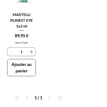
MASTELLI
PLINEST EYE
1x2 ml
Prix
89,95 €
Hors TVA
Ajouter au
panier
1
/
1