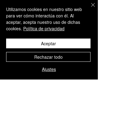
ATENCIÓN AL CLIENTE
Utilizamos cookies en nuestro sitio web
+34 650 810 249
para ver cómo interactúa con él. Al
aceptar, acepta nuestro uso de dichas
sales@aesthisave.com
cookies.
Política de privacidad
Lunes - Viernes
09:00h - 13:00h
Aceptar
Rechazar todo
CORPORATIVA
AESTHISAVE SPAIN S.L
Ajustes
CIF: B10896686
Distribuidor médico
autorizado por la Agencia
Española de Medicamentos y
Productos Sanitarios (AEMPS)
Nº de Licencia 9225-PS
POLÍTICA DE EMPRESA