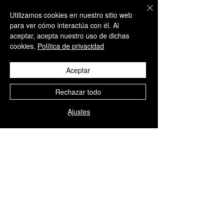
ATENCIÓN AL CLIENTE
Utilizamos cookies en nuestro sitio web
+34 650 810 249
para ver cómo interactúa con él. Al
aceptar, acepta nuestro uso de dichas
sales@aesthisave.com
cookies.
Política de privacidad
Lunes - Viernes
09:00h - 13:00h
Aceptar
Rechazar todo
CORPORATIVA
AESTHISAVE SPAIN S.L
Ajustes
CIF: B10896686
Distribuidor médico
autorizado por la Agencia
Española de Medicamentos y
Productos Sanitarios (AEMPS)
Nº de Licencia 9225-PS
POLÍTICA DE EMPRESA