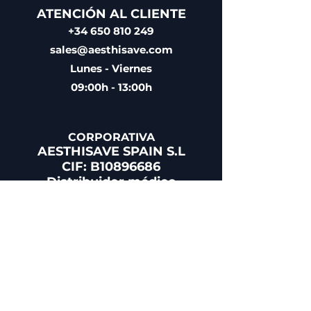
ATENCIÓN AL CLIENTE
+34 650 810 249
sales@aesthisave.com
Lunes - Viernes
09:00h - 13:00h
CORPORATIVA
AESTHISAVE SPAIN S.L
CIF: B10896686
Distribuidor médico
autorizado por la Agencia
Española de Medicamentos y
Productos Sanitarios (AEMPS)
Nº de Licencia 9225-PS
POLÍTICA DE EMPRESA