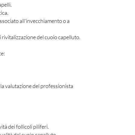
pelli.
ica.
associato all'invecchiamento o a
rivitalizzazione del cuoio capelluto.
te:
 la valutazione del professionista
tà dei follicoli piliferi.
qualità del cuoio capelluto.