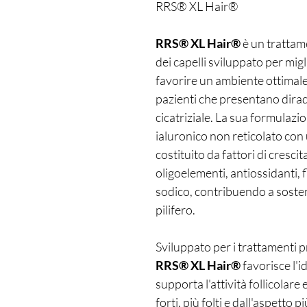
RRS® XL Hair®
RRS® XL Hair®
è un trattame
dei capelli sviluppato per migl
favorire un ambiente ottimale per
pazienti che presentano dirad
cicatriziale. La sua formulaz
ialuronico non reticolato co
costituito da fattori di cresci
oligoelementi, antiossidanti, 
sodico, contribuendo a sostener
pilifero.
Sviluppato per i trattamenti p
RRS® XL Hair®
favorisce l'i
supporta l'attività follicolare
forti, più folti e dall'aspetto 