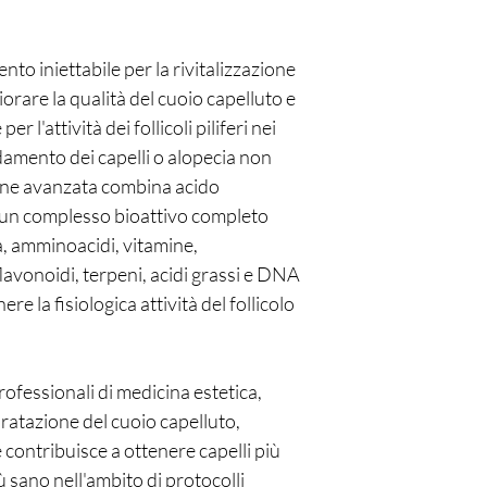
nto iniettabile per la rivitalizzazione
iorare la qualità del cuoio capelluto e
 l'attività dei follicoli piliferi nei
amento dei capelli o alopecia non
ione avanzata combina acido
n un complesso bioattivo completo
ta, amminoacidi, vitamine,
flavonoidi, terpeni, acidi grassi e DNA
e la fisiologica attività del follicolo
rofessionali di medicina estetica,
dratazione del cuoio capelluto,
 e contribuisce a ottenere capelli più
più sano nell'ambito di protocolli