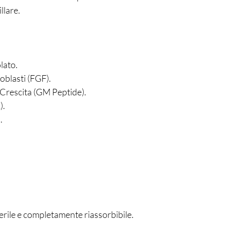
llare.
lato.
roblasti (FGF).
 Crescita (GM Peptide).
).
.
erile e completamente riassorbibile.