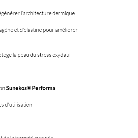
régénérer l’architecture dermique
agène et d’élastine pour améliorer
tège la peau du stress oxydatif
ion
Sunekos® Performa
s d’utilisation
 et de la fermeté cutanée