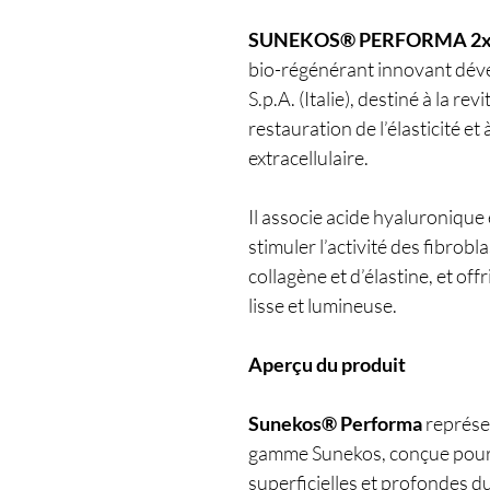
SUNEKOS® PERFORMA 2x3
bio-régénérant innovant déve
S.p.A. (Italie), destiné à la rev
restauration de l’élasticité et 
extracellulaire.
Il associe acide hyaluronique 
stimuler l’activité des fibrob
collagène et d’élastine, et of
lisse et lumineuse.
Aperçu du produit
Sunekos® Performa
représen
gamme Sunekos, conçue pour ag
superficielles et profondes d