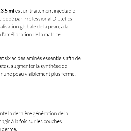
.5 ml
est un traitement injectable
loppé par Professional Dietetics
italisation globale de la peau, à la
à l’amélioration de la matrice
et six acides aminés essentiels afin de
lastes, augmenter la synthèse de
frir une peau visiblement plus ferme,
te la dernière génération de la
ir à la fois sur les couches
u derme.