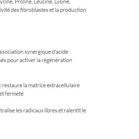
cine, Proline, Leucine, Lysine,
tivité des fibroblastes et la production
ssociation synergique d’acide
és pour activer la régénération
 restaure la matrice extracellulaire
et fermeté
alise les radicaux libres et ralentit le