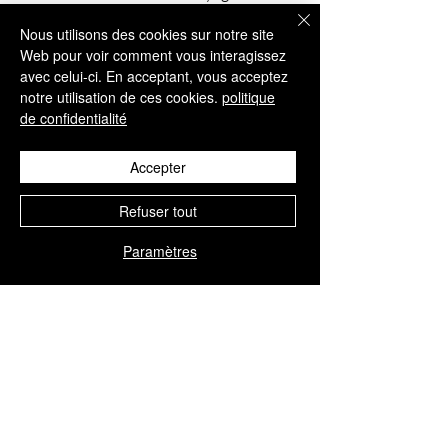
chaque point. Approfondir notre gamme 
Nous utilisons des cookies sur notre site
de 
DR. CJY HAIR FILLER et autres 
Web pour voir comment vous interagissez
produits esthétiques à bord
, faisant des 
avec celui-ci. En acceptant, vous acceptez
offres fantastiques au sein de votre 
notre utilisation de ces cookies.
politique
clinique pour apporter d'excellents 
de confidentialité
résultats à vos clients.
Accepter
Refuser tout
Paramètres