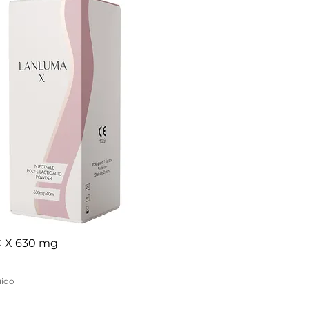
 X 630 mg
uido