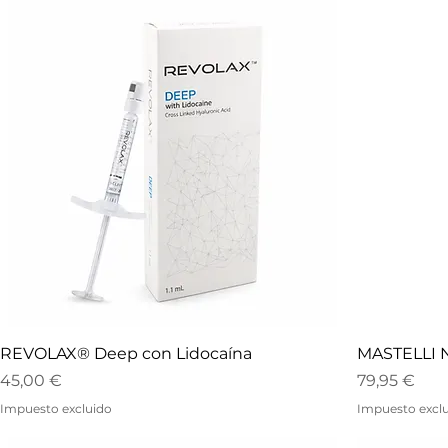
REVOLAX® Deep con Lidocaína
MASTELLI 
Precio
Precio
45,00 €
79,95 €
Impuesto excluido
Impuesto excl