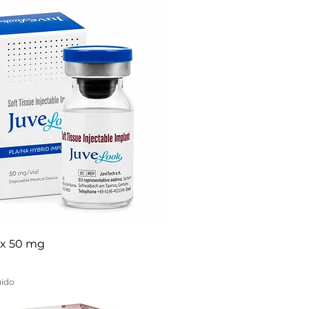
 x 50 mg
uido