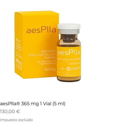
aesPlla® 365 mg 1 Vial (5 ml)
Precio
130,00 €
Impuesto excluido