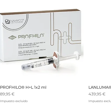
PROFHILO® H+L 1x2 ml
LANLUMA®
Precio
Precio
89,95 €
439,95 €
Impuesto excluido
Impuesto excl