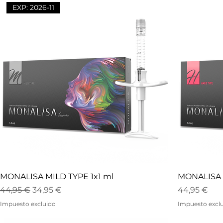
EXP: 2026-11
MONALISA MILD TYPE 1x1 ml
MONALISA 
Precio
Precio de oferta
Precio
44,95 €
34,95 €
44,95 €
Impuesto excluido
Impuesto excl