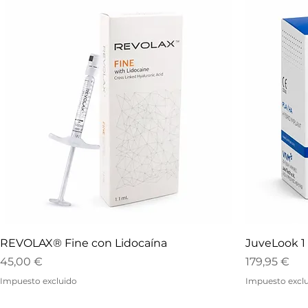
REVOLAX® Fine con Lidocaína
JuveLook 1
Precio
Precio
45,00 €
179,95 €
Impuesto excluido
Impuesto excl