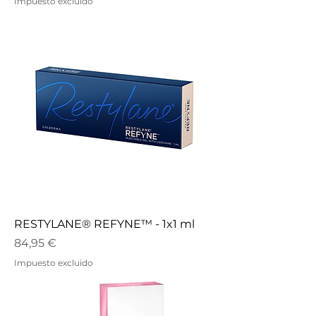
Impuesto excluido
RESTYLANE® REFYNE™ - 1x1 ml
Precio
84,95 €
Impuesto excluido