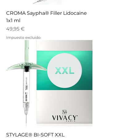
CROMA Saypha® Filler Lidocaine
1x1 ml
Precio
49,95 €
Impuesto excluido
STYLAGE® BI-SOFT XXL