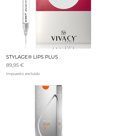
STYLAGE® LIPS PLUS
Precio
89,95 €
Impuesto excluido