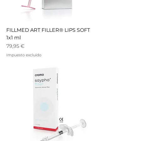
FILLMED ART FILLER® LIPS SOFT
1x1 ml
Precio
79,95 €
Impuesto excluido