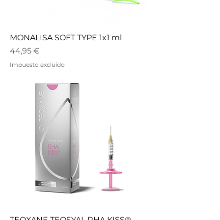
MONALISA SOFT TYPE 1x1 ml
Precio
44,95 €
Impuesto excluido
TEOXANE TEOSYAL RHA KISS®