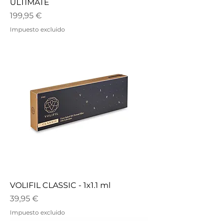
ULTIMATE
Precio
199,95 €
Impuesto excluido
VOLIFIL CLASSIC - 1x1.1 ml
Precio
39,95 €
Impuesto excluido