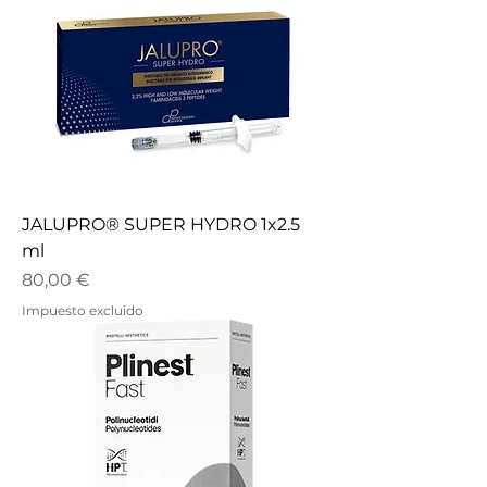
JALUPRO® SUPER HYDRO 1x2.5
ml
Precio
80,00 €
Impuesto excluido