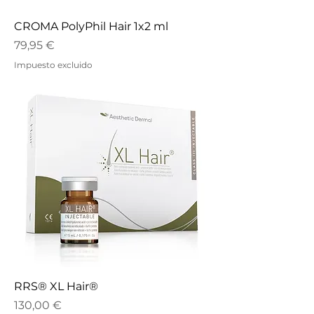
CROMA PolyPhil Hair 1x2 ml
Precio
79,95 €
Impuesto excluido
RRS® XL Hair®
Precio
130,00 €