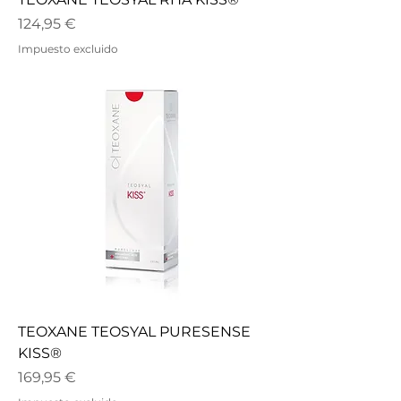
Precio
124,95 €
Impuesto excluido
TEOXANE TEOSYAL PURESENSE
KISS®
Precio
169,95 €