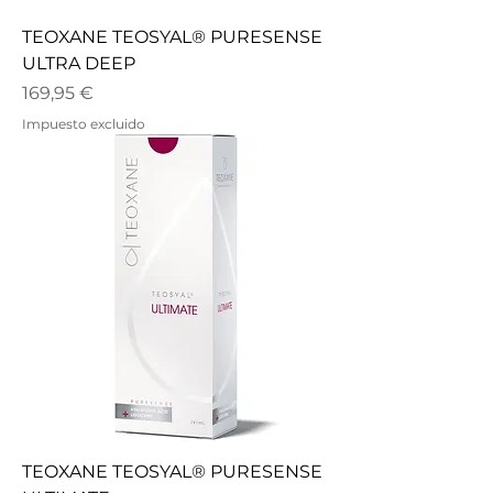
TEOXANE TEOSYAL® PURESENSE
ULTRA DEEP
Precio
169,95 €
Impuesto excluido
TEOXANE TEOSYAL® PURESENSE