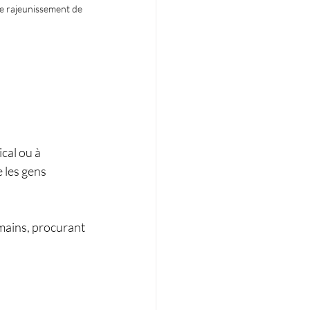
e rajeunissement de 
ical ou à 
 les gens 
 mains, procurant 