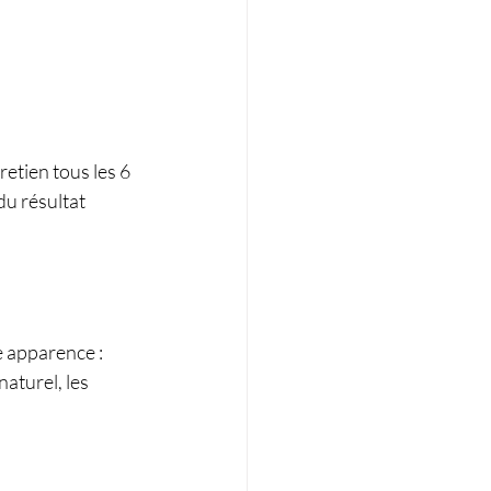
retien tous les 6 
du résultat 
 apparence : 
turel, les 