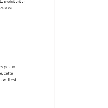
e produit agit en 
ce saine. 
es peaux 
, cette 
on. Il est 