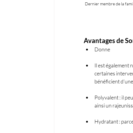
Dernier membre de la famil
Avantages de So
Donne
Il est également n
certaines interve
bénéficient d’une
Polyvalent : il pe
ainsi un rajeunis
Hydratant : parc