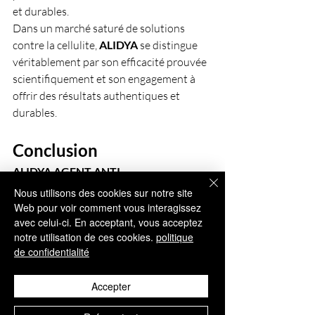
et durables.
Dans un marché saturé de solutions 
contre la cellulite, 
ALIDYA 
se distingue 
véritablement par son efficacité prouvée 
scientifiquement et son engagement à 
offrir des résultats authentiques et 
durables.
Conclusion
ALIDYA AGENT ANTI-
LIPODYSTROPHIC
, représente une 
Nous utilisons des cookies sur notre site
nouvelle ère dans les solutions 
Web pour voir comment vous interagissez
esthétiques non invasives. Soutenu par 
avec celui-ci. En acceptant, vous acceptez
notre utilisation de ces cookies.
politique
la recherche clinique, une formulation 
de confidentialité
sûre, et une compréhension approfondie 
de la physiopathologie 
Accepter
LIPODYSTROPHIC , ce produit redéfinit 
notre manière de traiter la cellulite et 