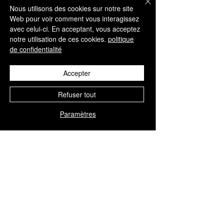
Nous utilisons des cookies sur notre site
des solutions de soins de la peau haut de 
Web pour voir comment vous interagissez
gamme ou que vous soyez simplement 
avec celui-ci. En acceptant, vous acceptez
un passionné de beauté à la recherche de 
notre utilisation de ces cookies.
politique
résultats anti-âge, 
EXOJUV 
agit là où 
de confidentialité
cela compte vraiment – au niveau 
cellulaire. 
Accepter
Découvrez dès aujourd’hui la science de 
Refuser tout
la transformation cutanée avec
EXOJUV
Paramètres