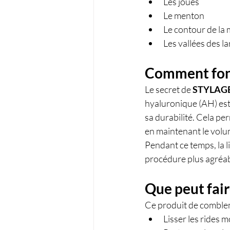
Les joues
Le menton
Le contour de la
Les vallées des l
Comment fon
Le secret de 
STYLAGE
hyaluronique (AH) est r
sa durabilité. Cela p
en maintenant le volume
Pendant ce temps, la l
procédure plus agréabl
Que peut fa
Ce produit de combleme
Lisser les rides 