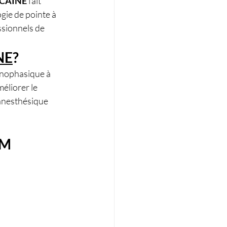
OCAÏNE
 fait 
gie de pointe à 
ssionnels de 
NE
?
nophasique à 
éliorer le 
 anesthésique 
 M 