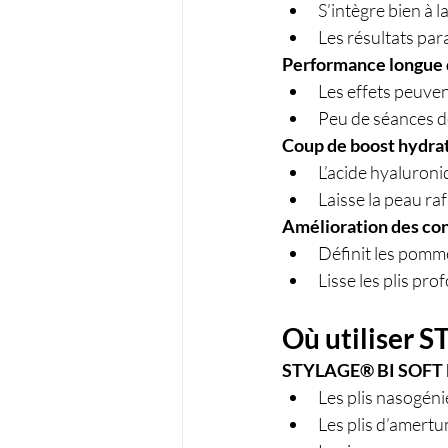
S’intègre bien à l
Les résultats par
Performance longue
Les effets peuven
Peu de séances d
Coup de boost hydra
L’acide hyaluroni
Laisse la peau ra
Amélioration des con
Définit les pomme
Lisse les plis pr
Où utiliser
STYLAGE® BI SOFT
Les plis nasogéni
Les plis d’amert