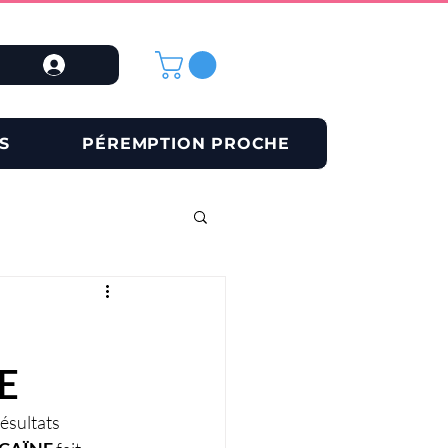
S
PÉREMPTION PROCHE
E
ésultats 