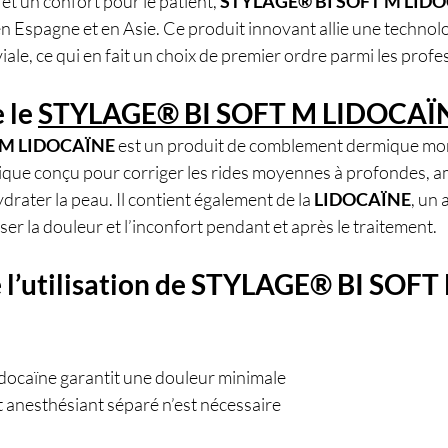
et un confort pour le patient, 
STYLAGE® BI SOFT M LID
n Espagne et en Asie. Ce produit innovant allie une technolo
iale, ce qui en fait un choix de premier ordre parmi les profe
 le 
STYLAGE® BI SOFT M LIDOCAÏ
 M LIDOCAÏNE
 est un produit de comblement dermique mo
ique conçu pour corriger les rides moyennes à profondes, am
drater la peau. Il contient également de la 
LIDOCAÏNE
, un
iser la douleur et l’inconfort pendant et après le traitement.
 l’utilisation de STYLAGE® BI SOFT
 lidocaïne garantit une douleur minimale
 anesthésiant séparé n’est nécessaire