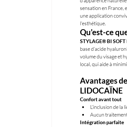
d'apparence naturelle 
sensation en France, e
une application conviv
l'esthétique.
Qu’est-ce que
STYLAGE® BI SOFT
base d’acide hyaluron
volume du visage et hy
local, qui aide à minim
Avantages de
LIDOCAÏNE
Confort avant tout
L’inclusion de la
Aucun traitement
Intégration parfaite