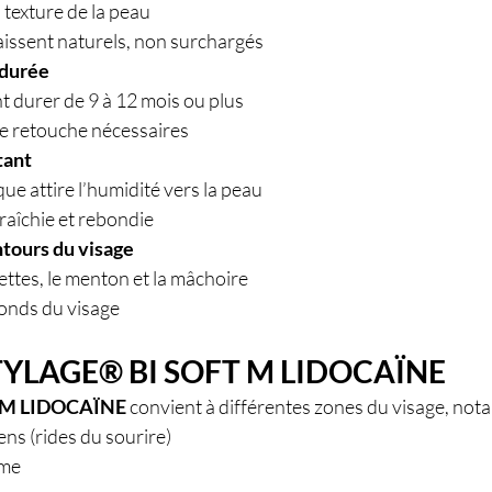
a texture de la peau
aissent naturels, non surchargés
 durée
t durer de 9 à 12 mois ou plus
e retouche nécessaires
tant
que attire l’humidité vers la peau
fraîchie et rebondie
tours du visage
ttes, le menton et la mâchoire
ofonds du visage
 STYLAGE® BI SOFT M LIDOCAÏNE
 M LIDOCAÏNE
 convient à différentes zones du visage, not
ens (rides du sourire)
ume