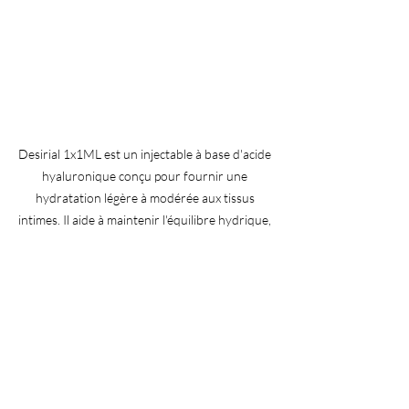
Desirial 1x1ML est un injectable à base d'acide 
hyaluronique conçu pour fournir une 
hydratation légère à modérée aux tissus 
intimes. Il aide à maintenir l'équilibre hydrique, 
prévenant l'inconfort causé par la sécheresse 
et la sensibilité.
Pourquoi choisir Desirial 
Plus ?
Desirial Plus 2x2ML
est un traitement 
injectable avancé conçu pour traiter la 
sécheresse vaginale sévère et l'atrophie 