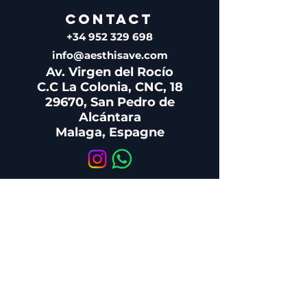
CONTACT
+34 952 329 698
info@aesthisave.com
Av. Virgen del Rocío
C.C La Colonia, CNC, 18
29670, San Pedro de
Alcántara
Malaga, Espagne
SERVICE CLIENTÈLE
+34 650 810 249
sales@aesthisave.com
Du lundi au vendredi :
de 9 h à 13 h