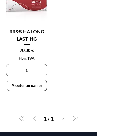
RRS® HA LONG
LASTING
Prix
70,00 €
Hors TVA
Ajouter au panier
1
/
1