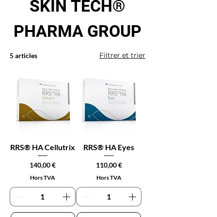
SKIN TECH®
PHARMA GROUP
Filtrer et trier
5 articles
RRS® HA Cellutrix
RRS® HA Eyes
Prix
Prix
140,00 €
110,00 €
Hors TVA
Hors TVA