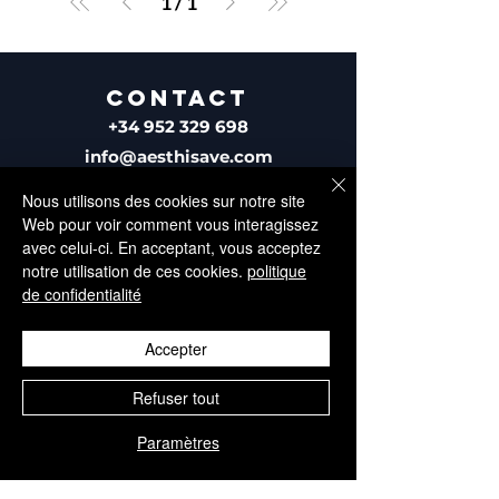
1
/
1
CONTACT
+34 952 329 698
info@aesthisave.com
Av. Virgen del Rocío
Nous utilisons des cookies sur notre site
C.C La Colonia, CNC, 18
Web pour voir comment vous interagissez
29670, San Pedro de
avec celui-ci. En acceptant, vous acceptez
Alcántara
notre utilisation de ces cookies.
politique
Malaga, Espagne
de confidentialité
Accepter
Refuser tout
SERVICE CLIENTÈLE
Paramètres
+34 650 810 249
sales@aesthisave.com