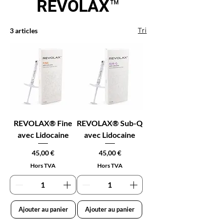
REVOLAX™
Tri
3 articles
REVOLAX® Fine
REVOLAX® Sub-Q
avec Lidocaine
avec Lidocaine
Prix
Prix
45,00 €
45,00 €
Hors TVA
Hors TVA
Ajouter au panier
Ajouter au panier